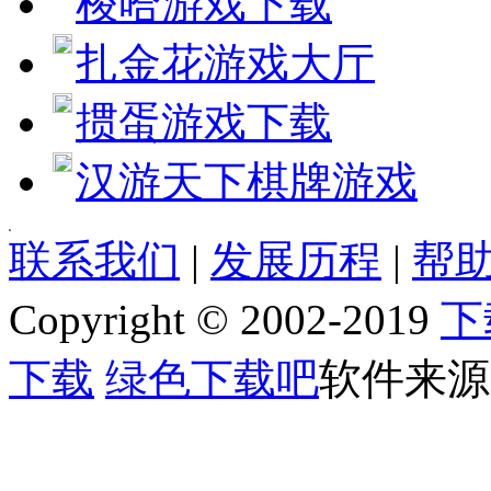
梭哈游戏下载
扎金花游戏大厅
掼蛋游戏下载
汉游天下棋牌游戏
[quote] [size=4][b][url=http://www.jjxhf.comhttp://www.jjxhf.
联系我们
|
发展历程
|
帮助
[b]软件语言:[/b] 英文
[b]软件类别:[/b] 休闲益智
Copyright © 2002-2019
下
[b]运行环境:[/b] Win2003,WinXP,Vinsta,WIN7,8
[b]授权方式:[/b] 共享软件
[b]整理时间:[/b] 2013-05-11
下载
绿色下载吧
软件来源
[b]开 发 商:[/b] [url=]Home page[/url]
[b]软件简介：[/b]
[img]http://www.jjxhf.comhttp://www.jjxhf.com/uploads/allimg/130511/1_051